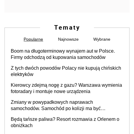
Tematy
Popularne
Najnowsze
Wybrane
Boom na długoterminowy wynajem aut w Polsce.
Firmy odchodzą od kupowania samochodów
Z tych dwóch powodów Polacy nie kupują chińskich
elektryków
Kierowcy zdejmą nogę z gazu? Warszawa wymienia
fotoradary i montuje nowe urządzenia
Zmiany w powypadkowych naprawach
samochodów. Samochód po kolizji ma być
przywrócony do stanu zgodnego z technologią
Będą tańsze paliwa? Resort rozmawia z Orlenem o
producenta
obniżkach