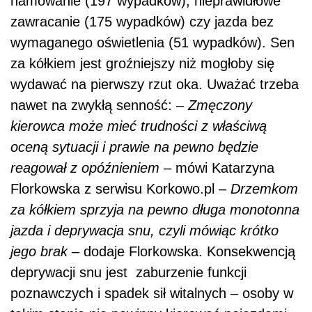
hamowanie (197 wypadków), nieprawidłowe
zawracanie (175 wypadków) czy jazda bez
wymaganego oświetlenia (51 wypadków). Sen
za kółkiem jest groźniejszy niż mogłoby się
wydawać na pierwszy rzut oka. Uważać trzeba
nawet na zwykłą senność: –
Zmęczony
kierowca może mieć trudności z właściwą
oceną sytuacji i prawie na pewno będzie
reagował z opóźnieniem
– mówi Katarzyna
Florkowska z serwisu Korkowo.pl –
Drzemkom
za kółkiem sprzyja na pewno długa monotonna
jazda i deprywacja snu, czyli mówiąc krótko
jego brak
– dodaje Florkowska. Konsekwencją
deprywacji snu jest zaburzenie funkcji
poznawczych i spadek sił witalnych – osoby w