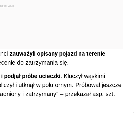
REKLAMA
zauważyli opisany pojazd na terenie
anci
ecenie do zatrzymania się.
i podjął próbę ucieczki.
Kluczył wąskimi
iczył i utknął w polu ornym. Próbował jeszcze
adniony i zatrzymany” – przekazał asp. szt.