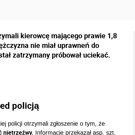
zymali kierowcę mającego prawie 1,8
Mężczyzna nie miał uprawneń do
stał zatrzymany próbował uciekać.
ed policją
j policji otrzymali zgłoszenie o tym, że
 nietrzeźwy.
Informacje przekazał asp. szt.