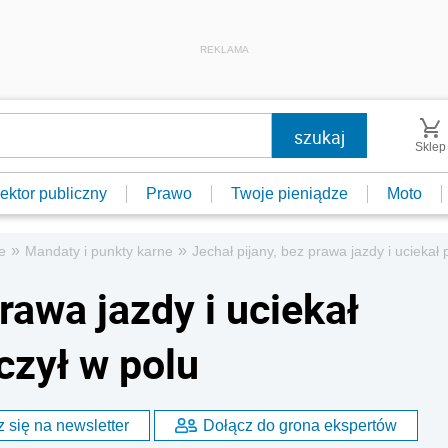
REKLAMA
Sklep
ektor publiczny
Prawo
Twoje pieniądze
Moto
»
»
e
Mandaty i punkty karne
Jechał pijany, bez prawa jazdy i uciekał 
rawa jazdy i uciekał
czył w polu
 się na newsletter
Dołącz do grona ekspertów