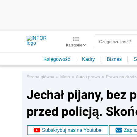
Kategorie
Księgowość
Kadry
Biznes
S
»
»
»
Strona główna
Moto
Auto i prawo
Prawo na drodz
Jechał pijany, bez p
przed policją. Skoń
Subskrybuj nas na Youtube
Zapisz