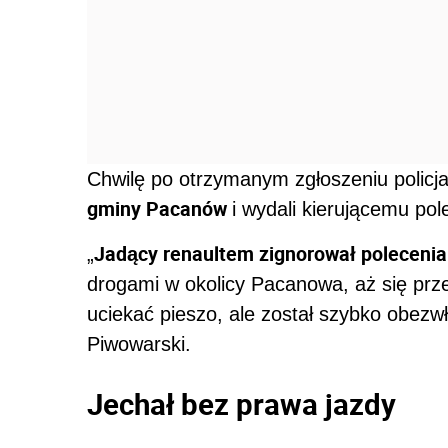
Chwilę po otrzymanym zgłoszeniu policj
gminy Pacanów
i wydali kierującemu pol
Jadący renaultem zignorował polecenia 
„
drogami w okolicy Pacanowa, aż się przel
uciekać pieszo, ale został szybko obezwł
Piwowarski.
Jechał bez prawa jazdy