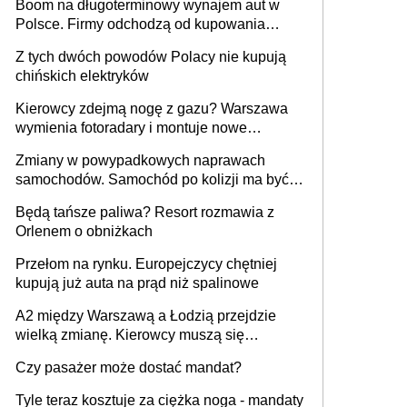
Boom na długoterminowy wynajem aut w
Polsce. Firmy odchodzą od kupowania
samochodów
Z tych dwóch powodów Polacy nie kupują
chińskich elektryków
Kierowcy zdejmą nogę z gazu? Warszawa
wymienia fotoradary i montuje nowe
urządzenia
Zmiany w powypadkowych naprawach
samochodów. Samochód po kolizji ma być
przywrócony do stanu zgodnego z
Będą tańsze paliwa? Resort rozmawia z
technologią producenta
Orlenem o obniżkach
Przełom na rynku. Europejczycy chętniej
kupują już auta na prąd niż spalinowe
A2 między Warszawą a Łodzią przejdzie
wielką zmianę. Kierowcy muszą się
przygotować
Czy pasażer może dostać mandat?
Tyle teraz kosztuje za ciężka noga - mandaty