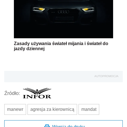
Zasady używania świateł mijania i świateł do
jazdy dziennej
AUTOPROMOCJA
Źródło:
manewr
agresja za kierownicą
mandat
Wersja do druku