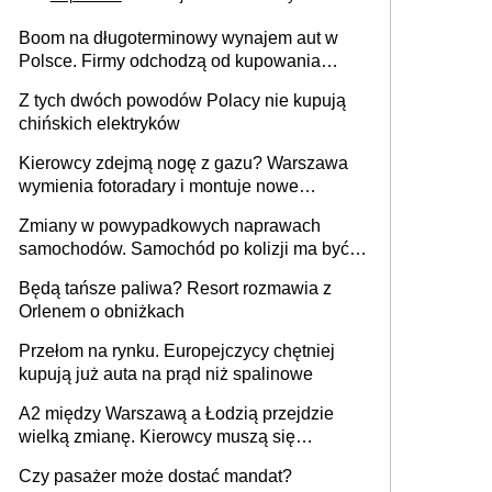
Boom na długoterminowy wynajem aut w
Polsce. Firmy odchodzą od kupowania
samochodów
Z tych dwóch powodów Polacy nie kupują
chińskich elektryków
Kierowcy zdejmą nogę z gazu? Warszawa
wymienia fotoradary i montuje nowe
urządzenia
Zmiany w powypadkowych naprawach
samochodów. Samochód po kolizji ma być
przywrócony do stanu zgodnego z
Będą tańsze paliwa? Resort rozmawia z
technologią producenta
Orlenem o obniżkach
Przełom na rynku. Europejczycy chętniej
kupują już auta na prąd niż spalinowe
A2 między Warszawą a Łodzią przejdzie
wielką zmianę. Kierowcy muszą się
przygotować
Czy pasażer może dostać mandat?