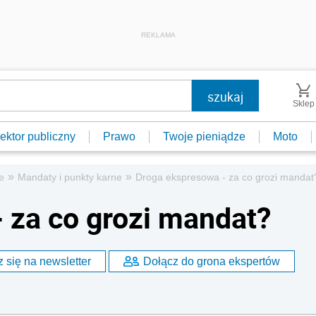
REKLAMA
Sklep
ektor publiczny
Prawo
Twoje pieniądze
Moto
»
»
e
Mandaty i punkty karne
Droga ekspresowa - za co grozi mandat
 za co grozi mandat?
 się na newsletter
Dołącz do grona ekspertów