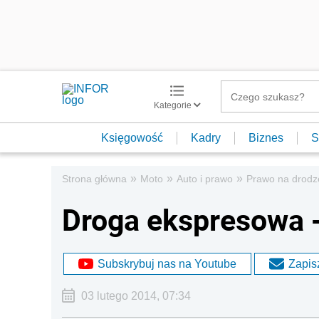
Kategorie
Księgowość
Kadry
Biznes
S
»
»
»
Strona główna
Moto
Auto i prawo
Prawo na drodz
Droga ekspresowa -
Subskrybuj nas na Youtube
Zapisz
03 lutego 2014, 07:34