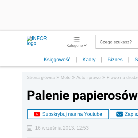
Kategorie
Księgowość
Kadry
Biznes
S
»
»
»
Strona główna
Moto
Auto i prawo
Prawo na drodz
Palenie papierosów
Subskrybuj nas na Youtube
Zapisz
16 września 2013, 12:53