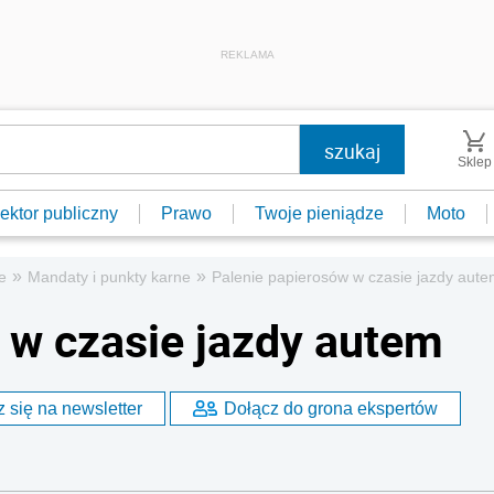
REKLAMA
Sklep
ektor publiczny
Prawo
Twoje pieniądze
Moto
»
»
e
Mandaty i punkty karne
Palenie papierosów w czasie jazdy aut
 w czasie jazdy autem
 się na newsletter
Dołącz do grona ekspertów