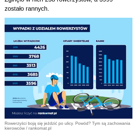
zostało rannych.
Rowerzyści boją się jeździć po ulicy. Powód? Tym są zachowania
kierowców
/
rankomat.pl