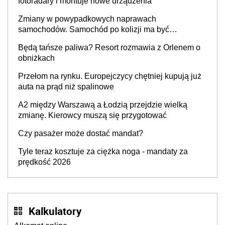
fotoradary i montuje nowe urządzenia
Zmiany w powypadkowych naprawach
samochodów. Samochód po kolizji ma być
przywrócony do stanu zgodnego z technologią
Będą tańsze paliwa? Resort rozmawia z Orlenem o
producenta
obniżkach
Przełom na rynku. Europejczycy chętniej kupują już
auta na prąd niż spalinowe
A2 między Warszawą a Łodzią przejdzie wielką
zmianę. Kierowcy muszą się przygotować
Czy pasażer może dostać mandat?
Tyle teraz kosztuje za ciężka noga - mandaty za
prędkość 2026
Kalkulatory