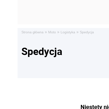
»
»
»
Strona główna
Moto
Logistyka
Spedycja
Spedycja
Niestety ni