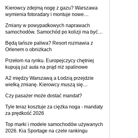
Kierowcy zdejmą nogę z gazu? Warszawa
wymienia fotoradary i montuje nowe
urządzenia
Zmiany w powypadkowych naprawach
samochodów. Samochód po kolizji ma być
przywrócony do stanu zgodnego z
Będą tańsze paliwa? Resort rozmawia z
technologią producenta
Orlenem o obniżkach
Przełom na rynku. Europejczycy chętniej
kupują już auta na prąd niż spalinowe
A2 między Warszawą a Łodzią przejdzie
wielką zmianę. Kierowcy muszą się
przygotować
Czy pasażer może dostać mandat?
Tyle teraz kosztuje za ciężka noga - mandaty
za prędkość 2026
Top marki i modele samochodów używanych
2026. Kia Sportage na czele rankingu