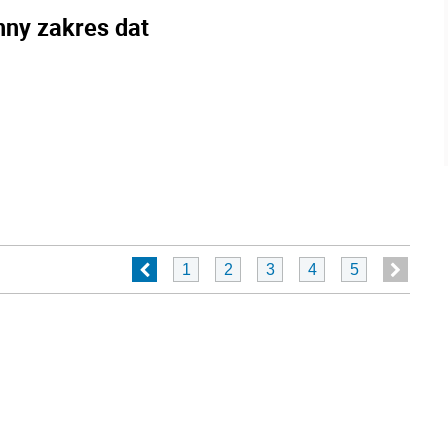
nny zakres dat
1
2
3
4
5