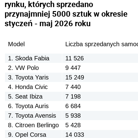
rynku, których sprzedano
przynajmniej 5000 sztuk w okresie
styczeń - maj 2026 roku
Model
Liczba sprzedanych sam
1. Skoda Fabia
11 526
2. VW Polo
9 447
3. Toyota Yaris
15 249
4. Honda Civic
7 440
5. Seat Ibiza
7 198
6. Toyota Auris
6 684
7. Toyota Avensis
5 938
8. Citroen Berlingo
5 428
9. Opel Corsa
14 033