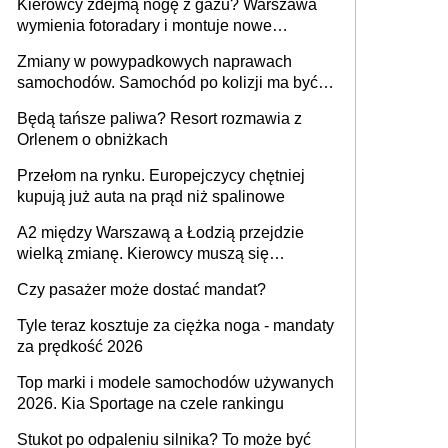
Kierowcy zdejmą nogę z gazu? Warszawa
wymienia fotoradary i montuje nowe
urządzenia
Zmiany w powypadkowych naprawach
samochodów. Samochód po kolizji ma być
przywrócony do stanu zgodnego z
Będą tańsze paliwa? Resort rozmawia z
technologią producenta
Orlenem o obniżkach
Przełom na rynku. Europejczycy chętniej
kupują już auta na prąd niż spalinowe
A2 między Warszawą a Łodzią przejdzie
wielką zmianę. Kierowcy muszą się
przygotować
Czy pasażer może dostać mandat?
Tyle teraz kosztuje za ciężka noga - mandaty
za prędkość 2026
Top marki i modele samochodów używanych
2026. Kia Sportage na czele rankingu
Stukot po odpaleniu silnika? To może być