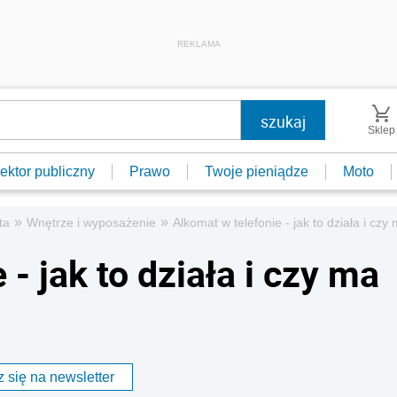
REKLAMA
Sklep
ektor publiczny
Prawo
Twoje pieniądze
Moto
»
»
ta
Wnętrze i wyposażenie
Alkomat w telefonie - jak to działa i czy
- jak to działa i czy ma
 się na newsletter