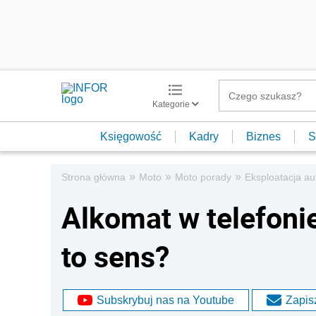
Kategorie
Księgowość
Kadry
Biznes
S
»
»
»
Strona główna
Moto
Moto porady
Eksploatacja au
Alkomat w telefonie 
to sens?
Subskrybuj nas na Youtube
Zapisz