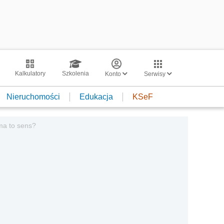
Kalkulatory
Szkolenia
Konto
Serwisy
Nieruchomości
Edukacja
KSeF
 ma to sens?