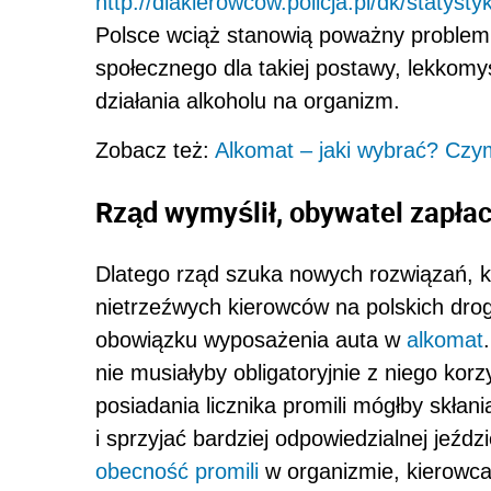
http://dlakierowcow.policja.pl/dk/statyst
Polsce wciąż stanowią poważny problem,
społecznego dla takiej postawy, lekkomy
działania alkoholu na organizm.
Zobacz też:
Alkomat – jaki wybrać? Czym
Rząd wymyślił, obywatel zapłac
Dlatego rząd szuka nowych rozwiązań, k
nietrzeźwych kierowców na polskich dro
obowiązku wyposażenia auta w
alkomat
nie musiałyby obligatoryjnie z niego korzy
posiadania licznika promili mógłby skła
i sprzyjać bardziej odpowiedzialnej jeźd
obecność promili
w organizmie, kierowca