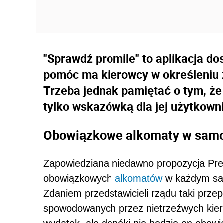
"Sprawdź promile" to aplikacja d
pomóc ma kierowcy w określeniu z
Trzeba jednak pamiętać o tym, że 
tylko wskazówką dla jej użytkown
Obowiązkowe alkomaty w sam
Zapowiedziana niedawno propozycja Pre
obowiązkowych
alkomatów
w każdym sam
Zdaniem przedstawicieli rządu taki prze
spowodowanych przez nietrzeźwych kier
wydatek, ale dopóki nie będzie on obow