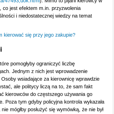
yka/47493,dok.html
). Mimo to pijani kierowcy w
 co jest efektem m.in. przyzwolenia
ślności i niedostatecznej wiedzy na temat
 kierować się przy jego zakupie?
i
tóre pomogłyby ograniczyć liczbę
gach. Jednym z nich jest wprowadzenie
. Osoby wsiadające za kierownicę wprawdzie
stać, ale politycy liczą na to, że sam fakt
niać kierowców do częstszego używania go
zie. Poza tym gdyby policyjna kontrola wykazała
 nie mógłby posłużyć się wymówką, że nie był