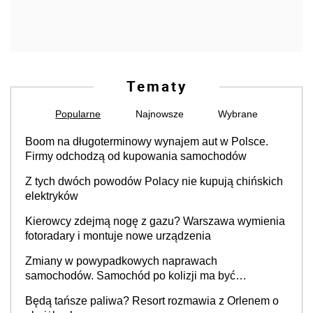
Tematy
Popularne
Najnowsze
Wybrane
Boom na długoterminowy wynajem aut w Polsce.
Firmy odchodzą od kupowania samochodów
Z tych dwóch powodów Polacy nie kupują chińskich
elektryków
Kierowcy zdejmą nogę z gazu? Warszawa wymienia
fotoradary i montuje nowe urządzenia
Zmiany w powypadkowych naprawach
samochodów. Samochód po kolizji ma być
przywrócony do stanu zgodnego z technologią
Będą tańsze paliwa? Resort rozmawia z Orlenem o
producenta