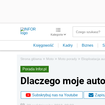
Kategorie
Księgowość
Kadry
Biznes
S
»
»
»
Strona główna
Moto
Moto porady
Eksploatacja au
Porada Infor.pl
Dlaczego moje auto
Subskrybuj nas na Youtube
Zapisz