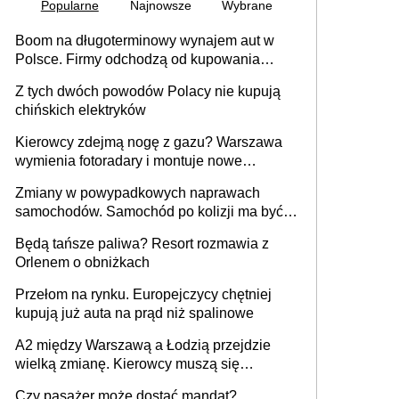
Popularne
Najnowsze
Wybrane
Boom na długoterminowy wynajem aut w
Polsce. Firmy odchodzą od kupowania
samochodów
Z tych dwóch powodów Polacy nie kupują
chińskich elektryków
Kierowcy zdejmą nogę z gazu? Warszawa
wymienia fotoradary i montuje nowe
urządzenia
Zmiany w powypadkowych naprawach
samochodów. Samochód po kolizji ma być
przywrócony do stanu zgodnego z
Będą tańsze paliwa? Resort rozmawia z
technologią producenta
Orlenem o obniżkach
Przełom na rynku. Europejczycy chętniej
kupują już auta na prąd niż spalinowe
A2 między Warszawą a Łodzią przejdzie
wielką zmianę. Kierowcy muszą się
przygotować
Czy pasażer może dostać mandat?