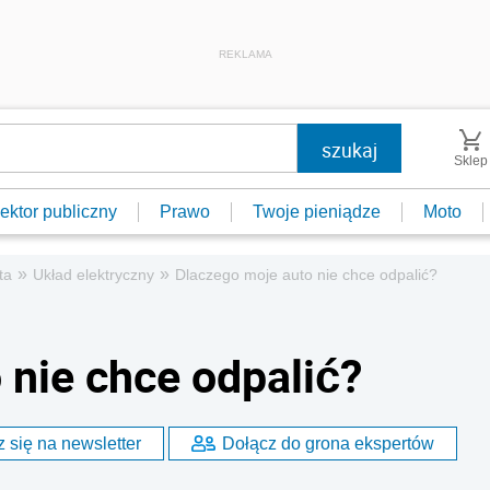
REKLAMA
Sklep
ektor publiczny
Prawo
Twoje pieniądze
Moto
»
»
ta
Układ elektryczny
Dlaczego moje auto nie chce odpalić?
 nie chce odpalić?
 się na newsletter
Dołącz do grona ekspertów