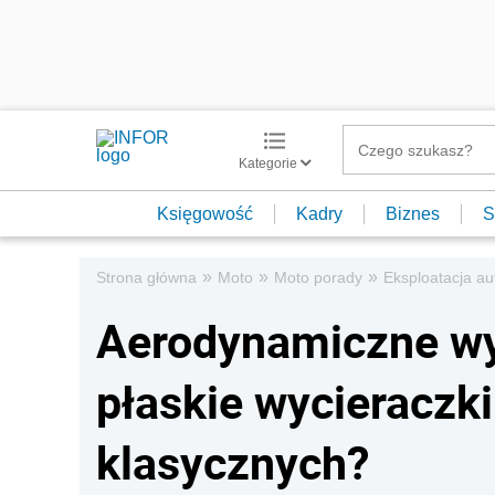
Kategorie
Księgowość
Kadry
Biznes
S
»
»
»
Strona główna
Moto
Moto porady
Eksploatacja au
Aerodynamiczne wy
płaskie wycieraczki
klasycznych?