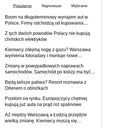
Popularne
Najnowsze
Wybrane
Boom na długoterminowy wynajem aut w
Polsce. Firmy odchodzą od kupowania
samochodów
Z tych dwóch powodów Polacy nie kupują
chińskich elektryków
Kierowcy zdejmą nogę z gazu? Warszawa
wymienia fotoradary i montuje nowe
urządzenia
Zmiany w powypadkowych naprawach
samochodów. Samochód po kolizji ma być
przywrócony do stanu zgodnego z
Będą tańsze paliwa? Resort rozmawia z
technologią producenta
Orlenem o obniżkach
Przełom na rynku. Europejczycy chętniej
kupują już auta na prąd niż spalinowe
A2 między Warszawą a Łodzią przejdzie
wielką zmianę. Kierowcy muszą się
przygotować