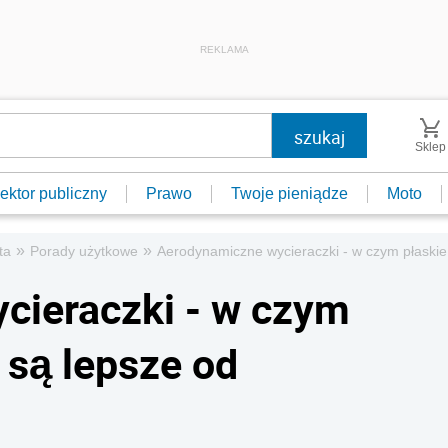
REKLAMA
Sklep
ektor publiczny
Prawo
Twoje pieniądze
Moto
»
»
ta
Porady użytkowe
Aerodynamiczne wycieraczki - w czym płaskie
cieraczki - w czym
 są lepsze od