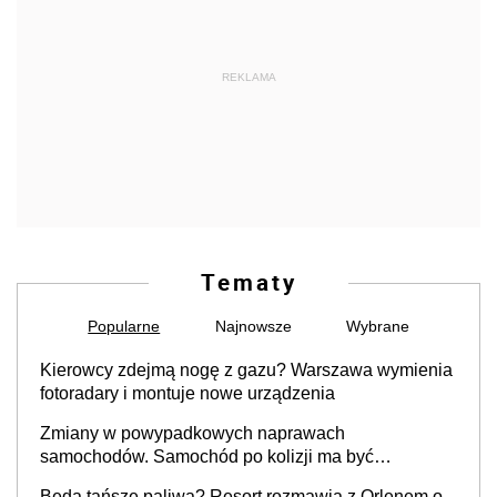
REKLAMA
Tematy
Popularne
Najnowsze
Wybrane
Kierowcy zdejmą nogę z gazu? Warszawa wymienia
fotoradary i montuje nowe urządzenia
Zmiany w powypadkowych naprawach
samochodów. Samochód po kolizji ma być
przywrócony do stanu zgodnego z technologią
Będą tańsze paliwa? Resort rozmawia z Orlenem o