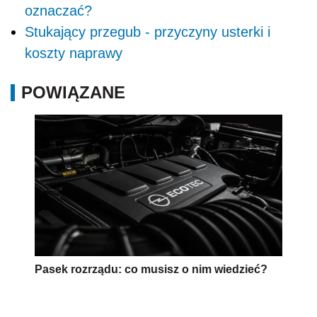
oznaczać?
Stukający przegub - przyczyny usterki i
koszty naprawy
POWIĄZANE
Pasek rozrządu: co musisz o nim wiedzieć?