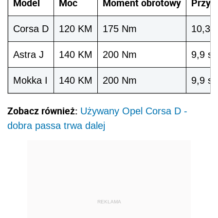
Model
Moc
Moment obrotowy
Przys
Corsa D
120 KM
175 Nm
10,3 s
Astra J
140 KM
200 Nm
9,9 s.
Mokka I
140 KM
200 Nm
9,9 s.
Zobacz również:
Używany Opel Corsa D -
dobra passa trwa dalej
REKLAMA