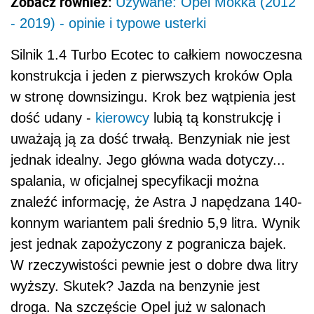
Zobacz również:
Używane: Opel Mokka (2012
- 2019) - opinie i typowe usterki
Silnik 1.4 Turbo Ecotec to całkiem nowoczesna
konstrukcja i jeden z pierwszych kroków Opla
w stronę downsizingu. Krok bez wątpienia jest
dość udany -
kierowcy
lubią tą konstrukcję i
uważają ją za dość trwałą. Benzyniak nie jest
jednak idealny. Jego główna wada dotyczy...
spalania, w oficjalnej specyfikacji można
znaleźć informację, że Astra J napędzana 140-
konnym wariantem pali średnio 5,9 litra. Wynik
jest jednak zapożyczony z pogranicza bajek.
W rzeczywistości pewnie jest o dobre dwa litry
wyższy. Skutek? Jazda na benzynie jest
droga. Na szczęście Opel już w salonach