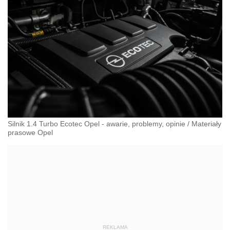
Silnik 1.4 Turbo Ecotec Opel - awarie, problemy, opinie
/
Materiały
prasowe Opel