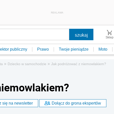
REKLAMA
Sklep
ektor publiczny
Prawo
Twoje pieniądze
Moto
»
»
ta
Dziecko w samochodzie
Jak podróżować z niemowlakiem?
niemowlakiem?
 się na newsletter
Dołącz do grona ekspertów