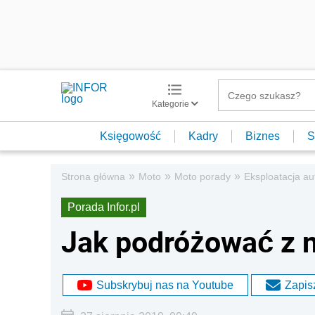
Kategorie
Księgowość
Kadry
Biznes
S
»
»
»
Strona główna
Moto
Moto porady
Eksploatacja au
Porada Infor.pl
Jak podróżować z 
Subskrybuj nas na Youtube
Zapisz