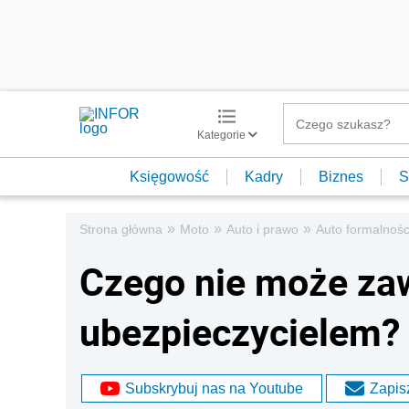
Kategorie
Księgowość
Kadry
Biznes
S
»
»
»
Strona główna
Moto
Auto i prawo
Auto formalnośc
Czego nie może za
ubezpieczycielem?
Subskrybuj nas na Youtube
Zapisz