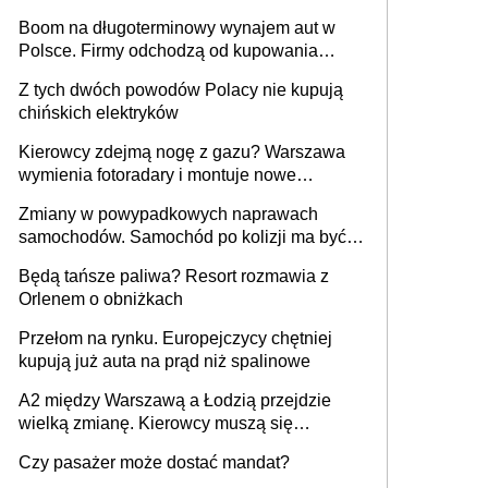
Boom na długoterminowy wynajem aut w
Polsce. Firmy odchodzą od kupowania
samochodów
Z tych dwóch powodów Polacy nie kupują
chińskich elektryków
Kierowcy zdejmą nogę z gazu? Warszawa
wymienia fotoradary i montuje nowe
urządzenia
Zmiany w powypadkowych naprawach
samochodów. Samochód po kolizji ma być
przywrócony do stanu zgodnego z
Będą tańsze paliwa? Resort rozmawia z
technologią producenta
Orlenem o obniżkach
Przełom na rynku. Europejczycy chętniej
kupują już auta na prąd niż spalinowe
A2 między Warszawą a Łodzią przejdzie
wielką zmianę. Kierowcy muszą się
przygotować
Czy pasażer może dostać mandat?