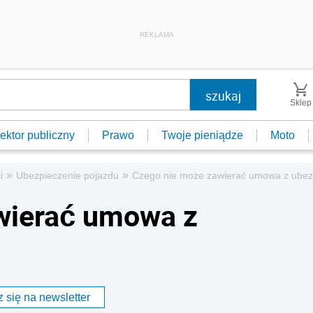
REKLAMA
Sklep
ektor publiczny
Prawo
Twoje pieniądze
Moto
»
»
i
Ubezpieczenie pojazdu
Czego nie może zawierać umowa z ubez
wierać umowa z
 się na newsletter