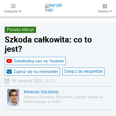
Kategorie
Serwisy
Porada Infor.pl
Szkoda całkowita: co to
jest?
Subskrybuj nas na Youtube
Dołącz do ekspertów
Zapisz się na newsletter
09 sierpnia 2011, 14:13
Ireneusz Szczęsny
Ireneusz Szczęsny, Kierownik Zespołu Wsparcia
Operacyjnego w Link4