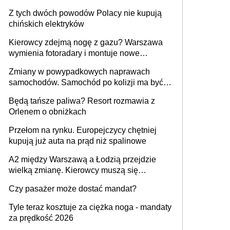
samochodów
Z tych dwóch powodów Polacy nie kupują
chińskich elektryków
Kierowcy zdejmą nogę z gazu? Warszawa
wymienia fotoradary i montuje nowe
urządzenia
Zmiany w powypadkowych naprawach
samochodów. Samochód po kolizji ma być
przywrócony do stanu zgodnego z
Będą tańsze paliwa? Resort rozmawia z
technologią producenta
Orlenem o obniżkach
Przełom na rynku. Europejczycy chętniej
kupują już auta na prąd niż spalinowe
A2 między Warszawą a Łodzią przejdzie
wielką zmianę. Kierowcy muszą się
przygotować
Czy pasażer może dostać mandat?
Tyle teraz kosztuje za ciężka noga - mandaty
za prędkość 2026