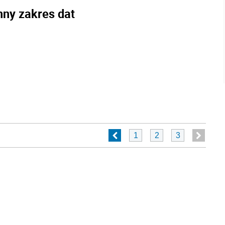
nny zakres dat
1
2
3