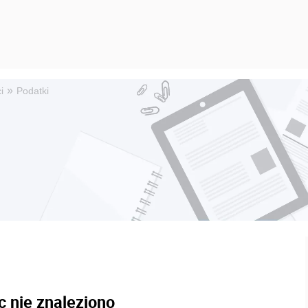
»
i
Podatki
c nie znaleziono