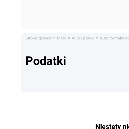
»
»
»
Strona główna
Moto
Auto i prawo
Auto formalnośc
Podatki
Niestety ni