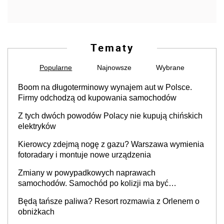
Tematy
Popularne
Najnowsze
Wybrane
Boom na długoterminowy wynajem aut w Polsce.
Firmy odchodzą od kupowania samochodów
Z tych dwóch powodów Polacy nie kupują chińskich
elektryków
Kierowcy zdejmą nogę z gazu? Warszawa wymienia
fotoradary i montuje nowe urządzenia
Zmiany w powypadkowych naprawach
samochodów. Samochód po kolizji ma być
przywrócony do stanu zgodnego z technologią
Będą tańsze paliwa? Resort rozmawia z Orlenem o
producenta
obniżkach