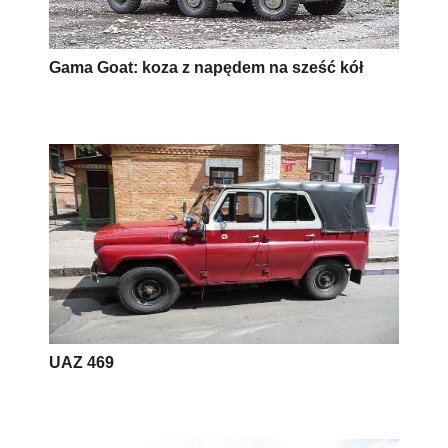
Gama Goat: koza z napędem na sześć kół
UAZ 469