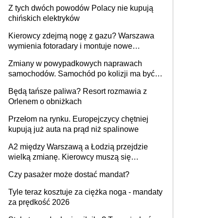
samochodów
Z tych dwóch powodów Polacy nie kupują
chińskich elektryków
Kierowcy zdejmą nogę z gazu? Warszawa
wymienia fotoradary i montuje nowe
urządzenia
Zmiany w powypadkowych naprawach
samochodów. Samochód po kolizji ma być
przywrócony do stanu zgodnego z
Będą tańsze paliwa? Resort rozmawia z
technologią producenta
Orlenem o obniżkach
Przełom na rynku. Europejczycy chętniej
kupują już auta na prąd niż spalinowe
A2 między Warszawą a Łodzią przejdzie
wielką zmianę. Kierowcy muszą się
przygotować
Czy pasażer może dostać mandat?
Tyle teraz kosztuje za ciężka noga - mandaty
za prędkość 2026