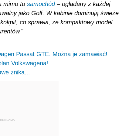
 a mimo to
samochód
– oglądany z każdej
awalny jako Golf. W kabinie dominują świeże
 kokpit, co sprawia, że kompaktowy model
urentów.
"
wagen Passat GTE. Można je zamawiać!
plan Volkswagena!
e znika...
REKLAMA