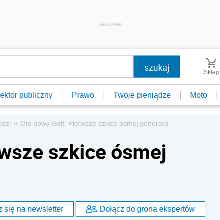
REKLAMA
Sklep
ektor publiczny
Prawo
Twoje pieniądze
Moto
»
edzi
Oto nowy Golf. Pierwsze szkice ósmej generacji
rwsze szkice ósmej
 się na newsletter
Dołącz do grona ekspertów