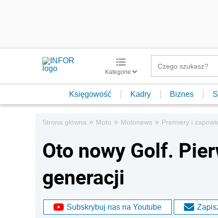
Kategorie
Księgowość
Kadry
Biznes
S
»
»
»
Strona główna
Moto
Motonews
Premiery i zapowi
Oto nowy Golf. Pie
generacji
Subskrybuj nas na Youtube
Zapisz