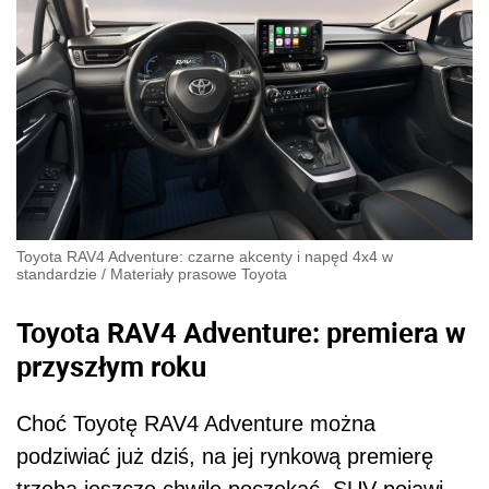
Toyota RAV4 Adventure: czarne akcenty i napęd 4x4 w
standardzie
/
Materiały prasowe Toyota
Toyota RAV4 Adventure: premiera w
przyszłym roku
Choć Toyotę RAV4 Adventure można
podziwiać już dziś, na jej rynkową premierę
trzeba jeszcze chwilę poczekać. SUV pojawi