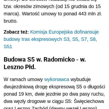
tzw. okresów zimowych (od 15 grudnia do 15
marca). Wartość umowy to ponad 443 mln zł.
brutto.
Zobacz też:
Komisja Europejska dofinansuje
budowy tras ekspresowych S3, S5, S7, S8,
S51
Budowa S5 w. Radomicko - w.
Leszno Płd.
W ramach umowy
wykonawca
wybuduje
dwujezdniową drogę ekspresową S5 o długości
ponad 19 km, dwie jezdnie po dwa pasy ruchu,
dwa węzły drogowe w ciągu S5: Święciechowa
oraz Leszno Zachód (dawny węzeł Leszno).