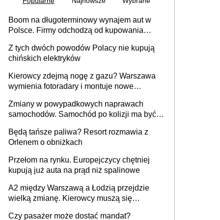
Popularne
Najnowsze
Wybrane
Boom na długoterminowy wynajem aut w
Polsce. Firmy odchodzą od kupowania
samochodów
Z tych dwóch powodów Polacy nie kupują
chińskich elektryków
Kierowcy zdejmą nogę z gazu? Warszawa
wymienia fotoradary i montuje nowe
urządzenia
Zmiany w powypadkowych naprawach
samochodów. Samochód po kolizji ma być
przywrócony do stanu zgodnego z
Będą tańsze paliwa? Resort rozmawia z
technologią producenta
Orlenem o obniżkach
Przełom na rynku. Europejczycy chętniej
kupują już auta na prąd niż spalinowe
A2 między Warszawą a Łodzią przejdzie
wielką zmianę. Kierowcy muszą się
przygotować
Czy pasażer może dostać mandat?