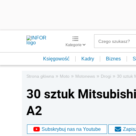
Kategorie
Księgowość
Kadry
Biznes
S
»
»
»
»
Strona główna
Moto
Motonews
Drogi
30 sztuk 
30 sztuk Mitsubish
A2
Subskrybuj nas na Youtube
Zapisz