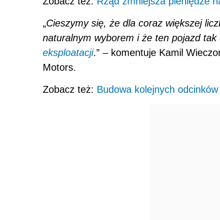
Zobacz też:
Rząd zmniejsza pieniędze n
„
Cieszymy się, że dla coraz większej lic
naturalnym wyborem i że ten pojazd tak
eksploatacji
.” – komentuje Kamil Wieczor
Motors.
Zobacz też:
Budowa kolejnych odcinków 