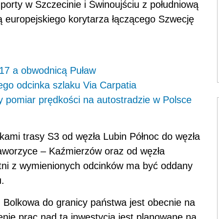
 porty w Szczecinie i Świnoujściu z południową
ią europejskiego korytarza łączącego Szwecję
S17 a obwodnicą Puław
ego odcinka szlaku Via Carpatia
y pomiar prędkości na autostradzie w Polsce
nkami trasy S3 od węzła Lubin Północ do węzła
worzyce – Kaźmierzów oraz od węzła
atni z wymienionych odcinków ma być oddany
.
Bolkowa do granicy państwa jest obecnie na
nie prac nad tą inwestycją jest planowane na