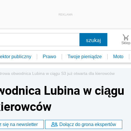
REKLAMA
Sklep
ektor publiczny
Prawo
Twoje pieniądze
Moto
trowa obwodnica Lubina w ciągu S3 już otwarta dla kierowców
wodnica Lubina w ciągu
 kierowców
 się na newsletter
Dołącz do grona ekspertów