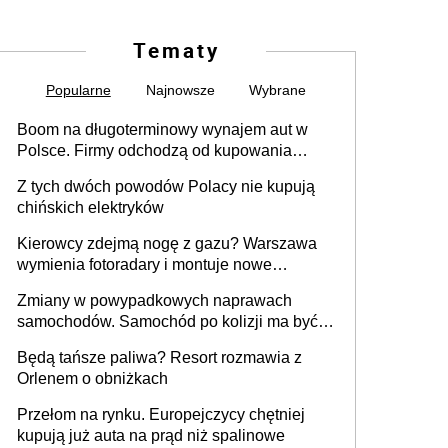
Tematy
Popularne
Najnowsze
Wybrane
Boom na długoterminowy wynajem aut w
Polsce. Firmy odchodzą od kupowania
samochodów
Z tych dwóch powodów Polacy nie kupują
chińskich elektryków
Kierowcy zdejmą nogę z gazu? Warszawa
wymienia fotoradary i montuje nowe
urządzenia
Zmiany w powypadkowych naprawach
samochodów. Samochód po kolizji ma być
przywrócony do stanu zgodnego z
Będą tańsze paliwa? Resort rozmawia z
technologią producenta
Orlenem o obniżkach
Przełom na rynku. Europejczycy chętniej
kupują już auta na prąd niż spalinowe