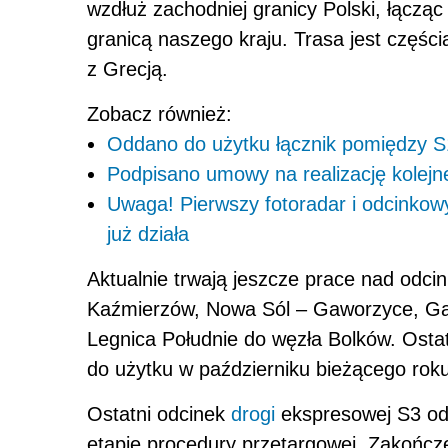
wzdłuż zachodniej granicy Polski, łącząc
granicą naszego kraju. Trasa jest częśc
z Grecją.
Zobacz również:
Oddano do użytku łącznik pomiędzy 
Podpisano umowy na realizację kolejn
Uwaga! Pierwszy fotoradar i odcinkow
już działa
Aktualnie trwają jeszcze prace nad odci
Kaźmierzów, Nowa Sól – Gaworzyce, Ga
Legnica Południe do węzła Bolków. Ost
do użytku w październiku bieżącego roku
Ostatni odcinek
drogi
ekspresowej S3 od 
etapie procedury przetargowej. Zakończe