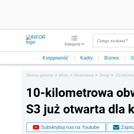
Kategorie
Księgowość
Kadry
Biznes
S
»
»
»
»
Strona główna
Moto
Motonews
Drogi
10-kilome
10-kilometrowa ob
S3 już otwarta dla
Subskrybuj nas na Youtube
Zapisz