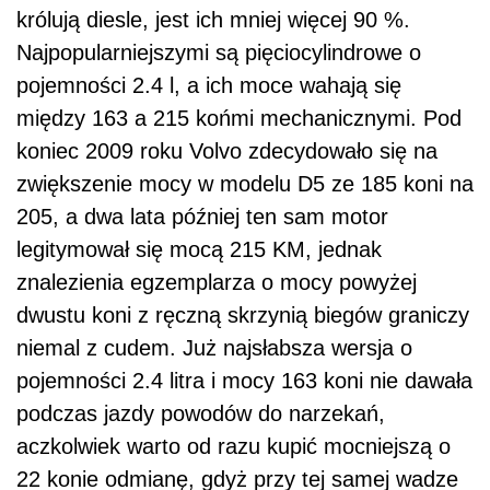
królują diesle, jest ich mniej więcej 90 %.
Najpopularniejszymi są pięciocylindrowe o
pojemności 2.4 l, a ich moce wahają się
między 163 a 215 końmi mechanicznymi. Pod
koniec 2009 roku Volvo zdecydowało się na
zwiększenie mocy w modelu D5 ze 185 koni na
205, a dwa lata później ten sam motor
legitymował się mocą 215 KM, jednak
znalezienia egzemplarza o mocy powyżej
dwustu koni z ręczną skrzynią biegów graniczy
niemal z cudem. Już najsłabsza wersja o
pojemności 2.4 litra i mocy 163 koni nie dawała
podczas jazdy powodów do narzekań,
aczkolwiek warto od razu kupić mocniejszą o
22 konie odmianę, gdyż przy tej samej wadze