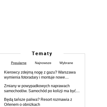
Tematy
Popularne
Najnowsze
Wybrane
Kierowcy zdejmą nogę z gazu? Warszawa
wymienia fotoradary i montuje nowe
urządzenia
Zmiany w powypadkowych naprawach
samochodów. Samochód po kolizji ma być
przywrócony do stanu zgodnego z
Będą tańsze paliwa? Resort rozmawia z
technologią producenta
Orlenem o obniżkach