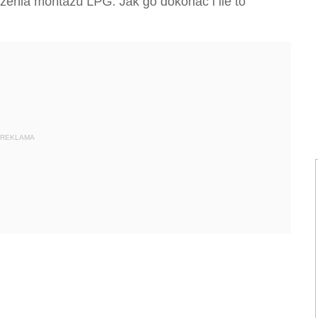
szenia montażu LPG. Jak go dokonać i ile to
REKLAMA