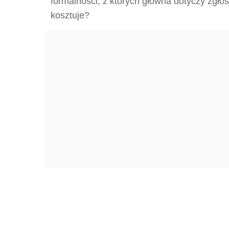
formalności, z których główna dotyczy zgło
kosztuje?