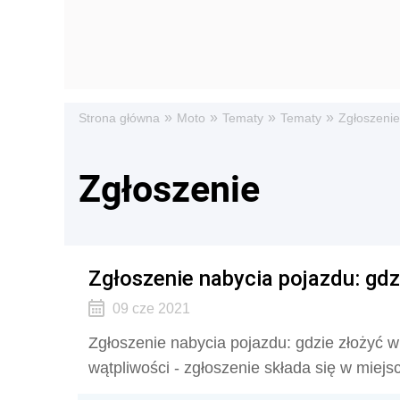
»
»
»
»
Strona główna
Moto
Tematy
Tematy
Zgłoszenie
Zgłoszenie
Zgłoszenie nabycia pojazdu: gdz
09 cze 2021
Zgłoszenie nabycia pojazdu: gdzie złożyć w
wątpliwości - zgłoszenie składa się w miej