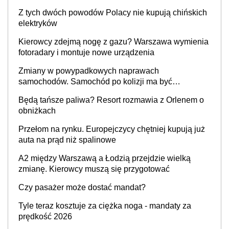
Z tych dwóch powodów Polacy nie kupują chińskich
elektryków
Kierowcy zdejmą nogę z gazu? Warszawa wymienia
fotoradary i montuje nowe urządzenia
Zmiany w powypadkowych naprawach
samochodów. Samochód po kolizji ma być
przywrócony do stanu zgodnego z technologią
Będą tańsze paliwa? Resort rozmawia z Orlenem o
producenta
obniżkach
Przełom na rynku. Europejczycy chętniej kupują już
auta na prąd niż spalinowe
A2 między Warszawą a Łodzią przejdzie wielką
zmianę. Kierowcy muszą się przygotować
Czy pasażer może dostać mandat?
Tyle teraz kosztuje za ciężka noga - mandaty za
prędkość 2026