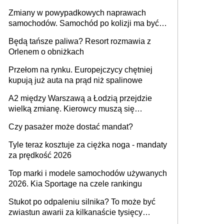
urządzenia
Zmiany w powypadkowych naprawach
samochodów. Samochód po kolizji ma być
przywrócony do stanu zgodnego z
Będą tańsze paliwa? Resort rozmawia z
technologią producenta
Orlenem o obniżkach
Przełom na rynku. Europejczycy chętniej
kupują już auta na prąd niż spalinowe
A2 między Warszawą a Łodzią przejdzie
wielką zmianę. Kierowcy muszą się
przygotować
Czy pasażer może dostać mandat?
Tyle teraz kosztuje za ciężka noga - mandaty
za prędkość 2026
Top marki i modele samochodów używanych
2026. Kia Sportage na czele rankingu
Stukot po odpaleniu silnika? To może być
zwiastun awarii za kilkanaście tysięcy
złotych