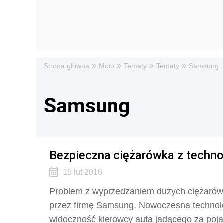
»
»
»
»
Strona główna
Moto
Tematy
Tematy
Samsung
Samsung
Bezpieczna ciężarówka z techno
15 lut 2016
Problem z wyprzedzaniem dużych ciężaró
przez firmę Samsung. Nowoczesna technol
widoczność kierowcy auta jadącego za po