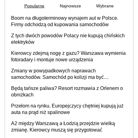
Popularne
Najnowsze
Wybrane
Boom na długoterminowy wynajem aut w Polsce.
Firmy odchodzą od kupowania samochodów
Z tych dwóch powodów Polacy nie kupują chińskich
elektryków
Kierowcy zdejmą nogę z gazu? Warszawa wymienia
fotoradary i montuje nowe urządzenia
Zmiany w powypadkowych naprawach
samochodów. Samochód po kolizji ma być
przywrócony do stanu zgodnego z technologią
Będą tańsze paliwa? Resort rozmawia z Orlenem o
producenta
obniżkach
Przełom na rynku. Europejczycy chętniej kupują już
auta na prąd niż spalinowe
A2 między Warszawą a Łodzią przejdzie wielką
zmianę. Kierowcy muszą się przygotować