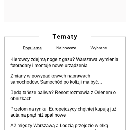
Tematy
Popularne
Najnowsze
Wybrane
Kierowcy zdejmą nogę z gazu? Warszawa wymienia
fotoradary i montuje nowe urządzenia
Zmiany w powypadkowych naprawach
samochodów. Samochód po kolizji ma być
przywrócony do stanu zgodnego z technologią
Będą tańsze paliwa? Resort rozmawia z Orlenem o
producenta
obniżkach
Przełom na rynku. Europejczycy chętniej kupują już
auta na prąd niż spalinowe
A2 między Warszawą a Łodzią przejdzie wielką