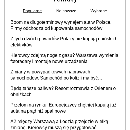
Popularne
Najnowsze
Wybrane
Boom na długoterminowy wynajem aut w Polsce.
Firmy odchodzą od kupowania samochodów
Z tych dwóch powodów Polacy nie kupują chińskich
elektryków
Kierowcy zdejmą nogę z gazu? Warszawa wymienia
fotoradary i montuje nowe urządzenia
Zmiany w powypadkowych naprawach
samochodów. Samochód po kolizji ma być
przywrócony do stanu zgodnego z technologią
Będą tańsze paliwa? Resort rozmawia z Orlenem o
producenta
obniżkach
Przełom na rynku. Europejczycy chętniej kupują już
auta na prąd niż spalinowe
A2 między Warszawą a Łodzią przejdzie wielką
zmianę. Kierowcy muszą się przygotować