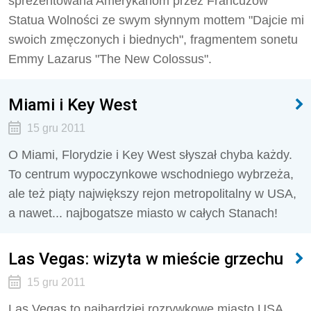
sprezentowana Amerykanom przez Francuzów
Statua Wolności ze swym słynnym mottem "Dajcie mi
swoich zmęczonych i biednych", fragmentem sonetu
Emmy Lazarus "The New Colossus".
Miami i Key West
15 gru 2011
O Miami, Florydzie i Key West słyszał chyba każdy.
To centrum wypoczynkowe wschodniego wybrzeża,
ale też piąty największy rejon metropolitalny w USA,
a nawet... najbogatsze miasto w całych Stanach!
Las Vegas: wizyta w mieście grzechu
15 gru 2011
Las Vegas to najbardziej rozrywkowe miasto USA.