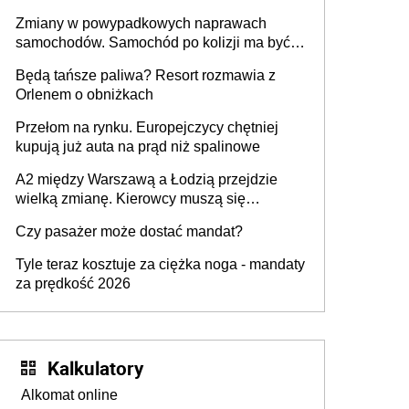
urządzenia
Zmiany w powypadkowych naprawach
samochodów. Samochód po kolizji ma być
przywrócony do stanu zgodnego z
Będą tańsze paliwa? Resort rozmawia z
technologią producenta
Orlenem o obniżkach
Przełom na rynku. Europejczycy chętniej
kupują już auta na prąd niż spalinowe
A2 między Warszawą a Łodzią przejdzie
wielką zmianę. Kierowcy muszą się
przygotować
Czy pasażer może dostać mandat?
Tyle teraz kosztuje za ciężka noga - mandaty
za prędkość 2026
Kalkulatory
Alkomat online