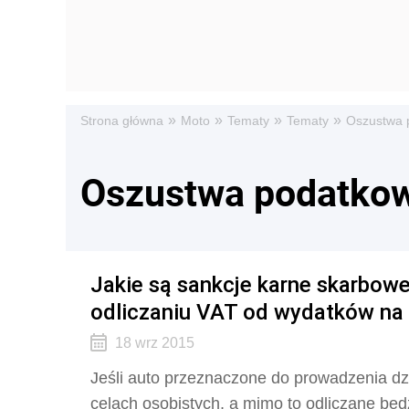
»
»
»
»
Strona główna
Moto
Tematy
Tematy
Oszustwa 
Oszustwa podatko
Jakie są sankcje karne skarbowe
odliczaniu VAT od wydatków n
18 wrz 2015
Jeśli auto przeznaczone do prowadzenia dz
celach osobistych, a mimo to odliczane będ