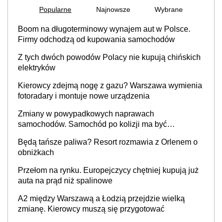
Popularne
Najnowsze
Wybrane
Boom na długoterminowy wynajem aut w Polsce.
Firmy odchodzą od kupowania samochodów
Z tych dwóch powodów Polacy nie kupują chińskich
elektryków
Kierowcy zdejmą nogę z gazu? Warszawa wymienia
fotoradary i montuje nowe urządzenia
Zmiany w powypadkowych naprawach
samochodów. Samochód po kolizji ma być
przywrócony do stanu zgodnego z technologią
Będą tańsze paliwa? Resort rozmawia z Orlenem o
producenta
obniżkach
Przełom na rynku. Europejczycy chętniej kupują już
auta na prąd niż spalinowe
A2 między Warszawą a Łodzią przejdzie wielką
zmianę. Kierowcy muszą się przygotować