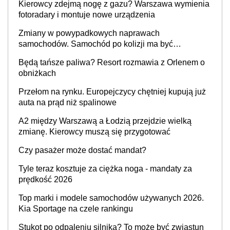
Kierowcy zdejmą nogę z gazu? Warszawa wymienia
fotoradary i montuje nowe urządzenia
Zmiany w powypadkowych naprawach
samochodów. Samochód po kolizji ma być
przywrócony do stanu zgodnego z technologią
Będą tańsze paliwa? Resort rozmawia z Orlenem o
producenta
obniżkach
Przełom na rynku. Europejczycy chętniej kupują już
auta na prąd niż spalinowe
A2 między Warszawą a Łodzią przejdzie wielką
zmianę. Kierowcy muszą się przygotować
Czy pasażer może dostać mandat?
Tyle teraz kosztuje za ciężka noga - mandaty za
prędkość 2026
Top marki i modele samochodów używanych 2026.
Kia Sportage na czele rankingu
Stukot po odpaleniu silnika? To może być zwiastun