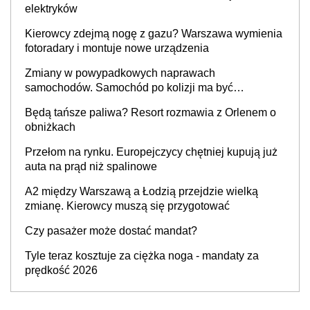
elektryków
Kierowcy zdejmą nogę z gazu? Warszawa wymienia
fotoradary i montuje nowe urządzenia
Zmiany w powypadkowych naprawach
samochodów. Samochód po kolizji ma być
przywrócony do stanu zgodnego z technologią
Będą tańsze paliwa? Resort rozmawia z Orlenem o
producenta
obniżkach
Przełom na rynku. Europejczycy chętniej kupują już
auta na prąd niż spalinowe
A2 między Warszawą a Łodzią przejdzie wielką
zmianę. Kierowcy muszą się przygotować
Czy pasażer może dostać mandat?
Tyle teraz kosztuje za ciężka noga - mandaty za
prędkość 2026