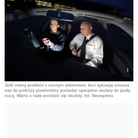
Jeśli mamy problem z nocnym widzeniem, lecz sytuacja zmusza
nas do podróży powinniśmy posiadać specjalne okulary do jazdy
nocą. Warto o rade poradzić się okulisty. fot. Newspress