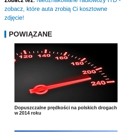
Nieoznakowane radiowozy ITD -
zobacz, które auta zrobią Ci kosztowne
zdjęcie!
POWIĄZANE
Dopuszczalne prędkości na polskich drogach
w 2014 roku