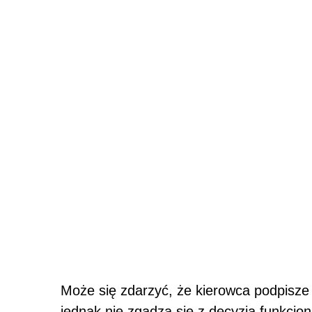
Może się zdarzyć, że kierowca podpisze 
jednak nie zgadza się z decyzją funkcjon