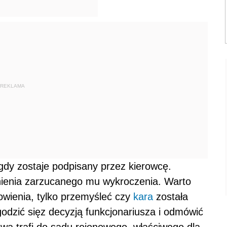
REKLAMA
y zostaje podpisany przez kierowcę.
nienia zarzucanego mu wykroczenia. Warto
wienia, tylko przemyśleć czy
kara
została
odzić sięz decyzją funkcjonariusza i odmówić
awa trafi do sądu rejonowego, właściwego dla