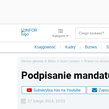
Kategorie
Księgowość
Kadry
Biznes
S
»
»
»
Strona główna
Moto
Auto i prawo
Prawo na drodz
Podpisanie mandat
Subskrybuj nas na Youtube
Zapisz
17 lutego 2014, 10:01