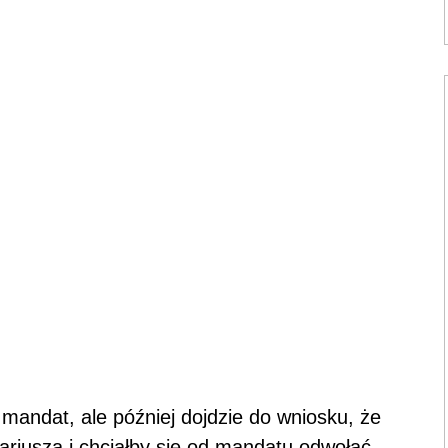
mandat, ale później dojdzie do wniosku, że
ariusza i chciałby się od mandatu odwołać.