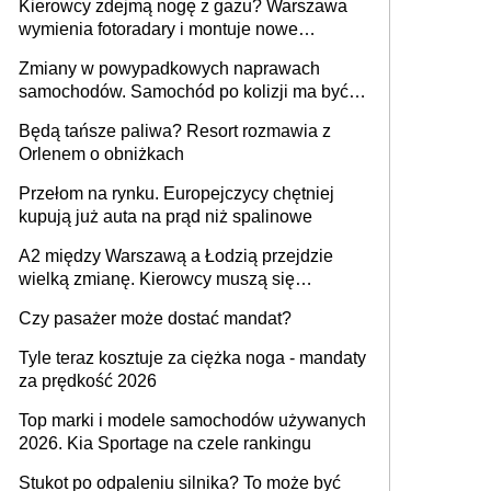
Kierowcy zdejmą nogę z gazu? Warszawa
wymienia fotoradary i montuje nowe
urządzenia
Zmiany w powypadkowych naprawach
samochodów. Samochód po kolizji ma być
przywrócony do stanu zgodnego z
Będą tańsze paliwa? Resort rozmawia z
technologią producenta
Orlenem o obniżkach
Przełom na rynku. Europejczycy chętniej
kupują już auta na prąd niż spalinowe
A2 między Warszawą a Łodzią przejdzie
wielką zmianę. Kierowcy muszą się
przygotować
Czy pasażer może dostać mandat?
Tyle teraz kosztuje za ciężka noga - mandaty
za prędkość 2026
Top marki i modele samochodów używanych
2026. Kia Sportage na czele rankingu
Stukot po odpaleniu silnika? To może być