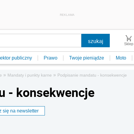
REKLAMA
Sklep
ektor publiczny
Prawo
Twoje pieniądze
Moto
»
»
e
Mandaty i punkty karne
Podpisanie mandatu - konsekwencje
u - konsekwencje
 się na newsletter