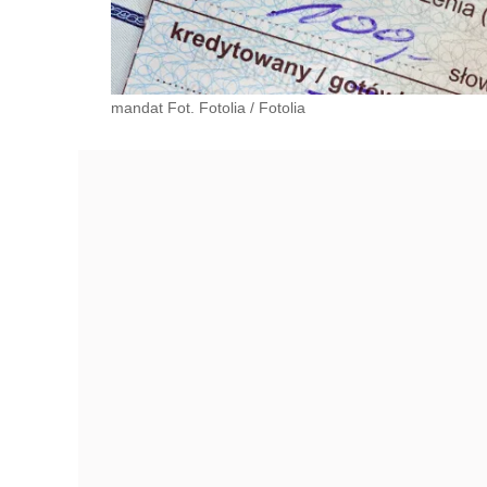
mandat Fot. Fotolia
/
Fotolia