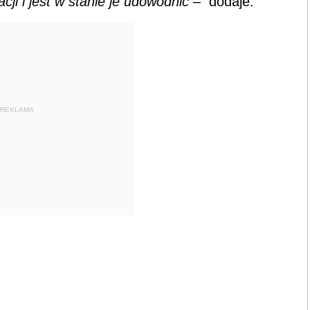
cji i jest w stanie je udowodnić
–
dodaje.
REKLAMA