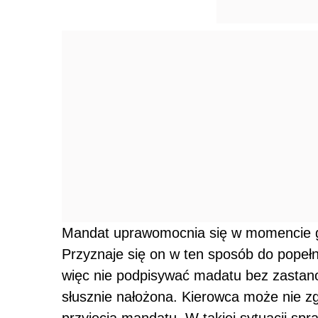
Mandat uprawomocnia się w momencie gd
Przyznaje się on w ten sposób do popeł
więc nie podpisywać madatu bez zastano
słusznie nałożona. Kierowca może nie zg
przyjęcia mandatu. W takiej sytuacji spr