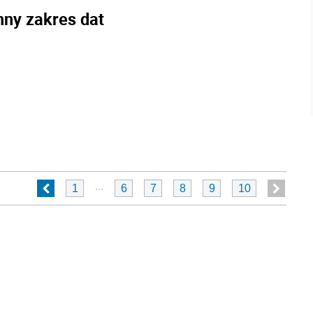
nny zakres dat
...
1
6
7
8
9
10