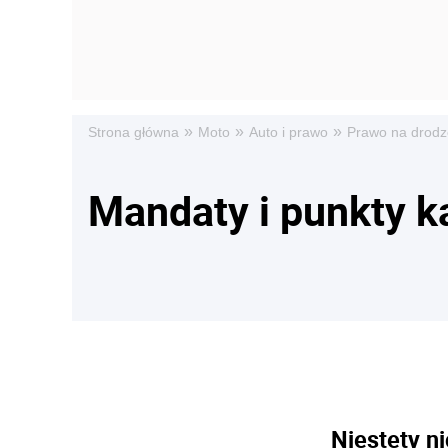
»
»
»
Strona główna
Moto
Auto i prawo
Prawo na drodz
Mandaty i punkty k
Niestety ni