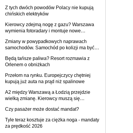
samochodów
Z tych dwóch powodów Polacy nie kupują
chińskich elektryków
Kierowcy zdejmą nogę z gazu? Warszawa
wymienia fotoradary i montuje nowe
urządzenia
Zmiany w powypadkowych naprawach
samochodów. Samochód po kolizji ma być
przywrócony do stanu zgodnego z
Będą tańsze paliwa? Resort rozmawia z
technologią producenta
Orlenem o obniżkach
Przełom na rynku. Europejczycy chętniej
kupują już auta na prąd niż spalinowe
A2 między Warszawą a Łodzią przejdzie
wielką zmianę. Kierowcy muszą się
przygotować
Czy pasażer może dostać mandat?
Tyle teraz kosztuje za ciężka noga - mandaty
za prędkość 2026