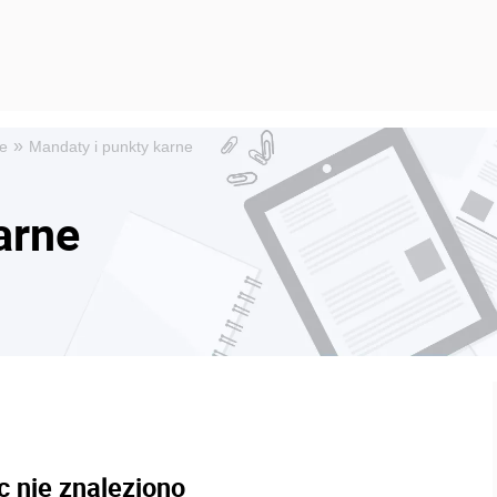
»
e
Mandaty i punkty karne
arne
c nie znaleziono