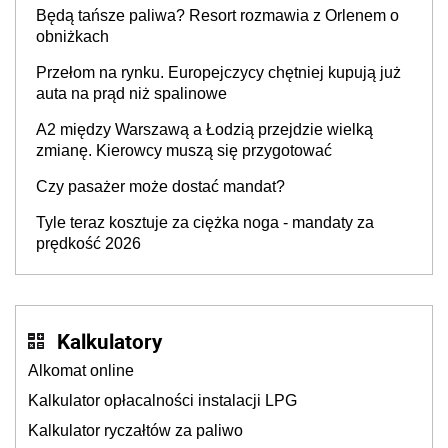
przywrócony do stanu zgodnego z technologią
Będą tańsze paliwa? Resort rozmawia z Orlenem o
producenta
obniżkach
Przełom na rynku. Europejczycy chętniej kupują już
auta na prąd niż spalinowe
A2 między Warszawą a Łodzią przejdzie wielką
zmianę. Kierowcy muszą się przygotować
Czy pasażer może dostać mandat?
Tyle teraz kosztuje za ciężka noga - mandaty za
prędkość 2026
Kalkulatory
Alkomat online
Kalkulator opłacalności instalacji LPG
Kalkulator ryczałtów za paliwo