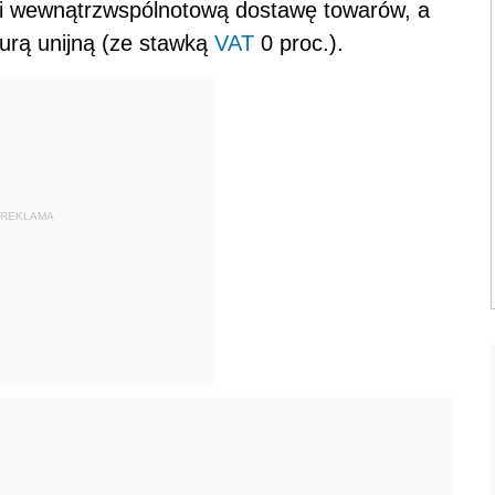
wi wewnątrzwspólnotową dostawę towarów, a
rą unijną (ze stawką
VAT
0 proc.).
REKLAMA