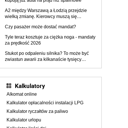
kupują już auta na prąd niż spalinowe
A2 między Warszawą a Łodzią przejdzie
wielką zmianę. Kierowcy muszą się
przygotować
Czy pasażer może dostać mandat?
Tyle teraz kosztuje za ciężka noga - mandaty
za prędkość 2026
Stukot po odpaleniu silnika? To może być
zwiastun awarii za kilkanaście tysięcy
złotych
Kalkulatory
Alkomat online
Kalkulator opłacalności instalacji LPG
Kalkulator ryczałtów za paliwo
Kalkulator urlopu