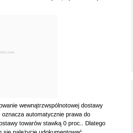
REKLAMA
towanie wewnątrzwspólnotowej dostawy
e oznacza automatycznie prawa do
stawy towarów stawką 0 proc.. Dlatego
im się należycie udokumentować