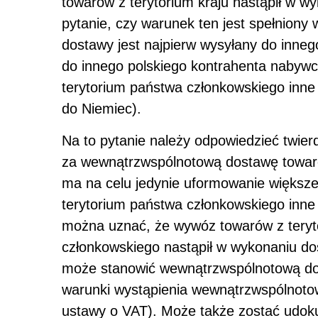
towarów z terytorium kraju nastąpił w w
pytanie, czy warunek ten jest spełniony
dostawy jest najpierw wysyłany do inneg
do innego polskiego kontrahenta nabywcy
terytorium państwa członkowskiego inne n
do Niemiec).
Na to pytanie należy odpowiedzieć twie
za wewnątrzwspólnotową dostawę towaró
ma na celu jedynie uformowanie większej
terytorium państwa członkowskiego inne 
można uznać, że wywóz towarów z teryto
członkowskiego nastąpił w wykonaniu d
może stanowić wewnątrzwspólnotową dost
warunki wystąpienia wewnątrzwspólnotow
ustawy o VAT). Może także zostać udok