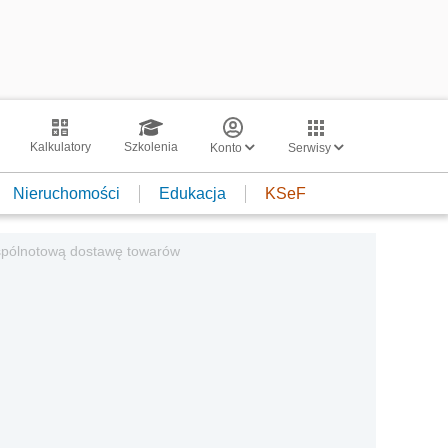
Kalkulatory
Szkolenia
Konto
Serwisy
Nieruchomości
Edukacja
KSeF
spólnotową dostawę towarów