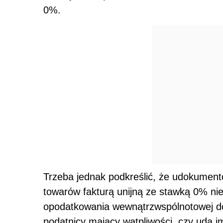
0%.
Trzeba jednak podkreślić, że udokumen
towarów fakturą unijną ze stawką 0% ni
opodatkowania wewnątrzwspólnotowej do
podatnicy mający wątpliwości, czy uda 