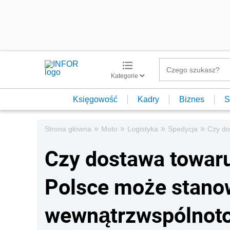
Kategorie
Księgowość
Kadry
Biznes
S
»
»
»
»
Strona główna
Moto
Logistyka
Spedycja
Czy do
Czy dostawa towar
Polsce może stano
wewnątrzwspólnot