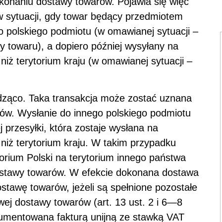
ykonaniu dostawy towarów. Pojawia się więc
 w sytuacji, gdy towar będący przedmiotem
o polskiego podmiotu (w omawianej sytuacji –
 towaru), a dopiero później wysyłany na
iż terytorium kraju (w omawianej sytuacji –
rdząco. Taka transakcja może zostać uznana
w. Wysłanie do innego polskiego podmiotu
 przesyłki, która zostaje wysłana na
niż terytorium kraju. W takim przypadku
rium Polski na terytorium innego państwa
ostawy towarów. W efekcie dokonana dostawa
awę towarów, jeżeli są spełnione pozostałe
ej dostawy towarów (art. 13 ust. 2 i 6—8
umentowana fakturą unijną ze stawką VAT