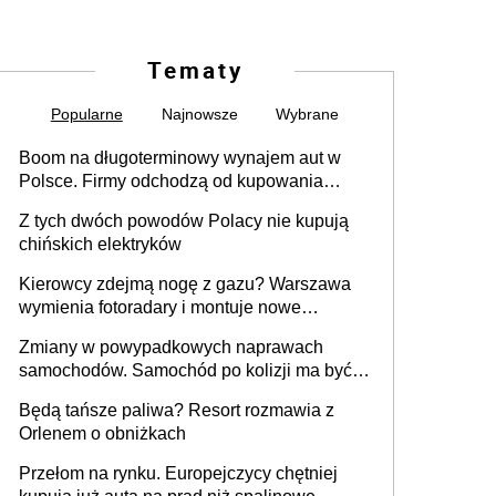
Tematy
Popularne
Najnowsze
Wybrane
Boom na długoterminowy wynajem aut w
Polsce. Firmy odchodzą od kupowania
samochodów
Z tych dwóch powodów Polacy nie kupują
chińskich elektryków
Kierowcy zdejmą nogę z gazu? Warszawa
wymienia fotoradary i montuje nowe
urządzenia
Zmiany w powypadkowych naprawach
samochodów. Samochód po kolizji ma być
przywrócony do stanu zgodnego z
Będą tańsze paliwa? Resort rozmawia z
technologią producenta
Orlenem o obniżkach
Przełom na rynku. Europejczycy chętniej