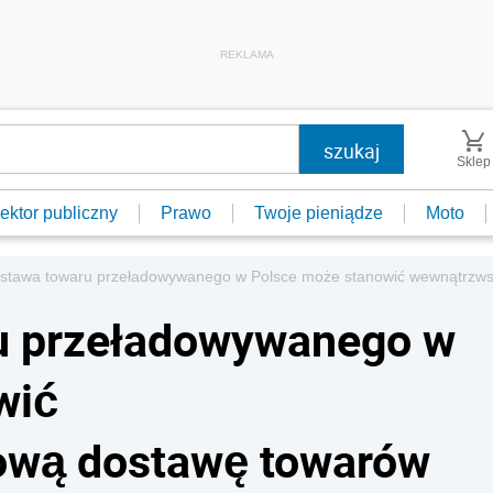
REKLAMA
Sklep
ektor publiczny
Prawo
Twoje pieniądze
Moto
stawa towaru przeładowywanego w Polsce może stanowić wewnątrzw
u przeładowywanego w
wić
ową dostawę towarów