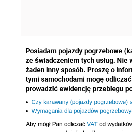
Posiadam pojazdy pogrzebowe (k
ze świadczeniem tych usług. Nie
żaden inny sposób. Proszę o info
tymi samochodami mogę odliczać
prowadzić ewidencję przebiegu p
Czy karawany (pojazdy pogrzebowe) s
Wymagania dla pojazdów pogrzebowy
Aby mógł Pan odliczać
VAT
od wydatków