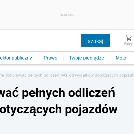
REKLAMA
Sklep
ektor publiczny
Prawo
Twoje pieniądze
Moto
na dokonywać pełnych odliczeń VAT od wydatków dotyczących pojaz
ać pełnych odliczeń
otyczących pojazdów