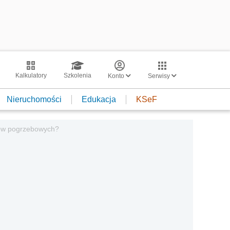
Kalkulatory
Szkolenia
Konto
Serwisy
Nieruchomości
Edukacja
KSeF
dów pogrzebowych?