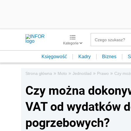
Kategorie
Księgowość
Kadry
Biznes
S
»
»
»
»
Strona główna
Moto
Jednoślad
Prawo
Czy moż
Czy można dokonyw
VAT od wydatków d
pogrzebowych?