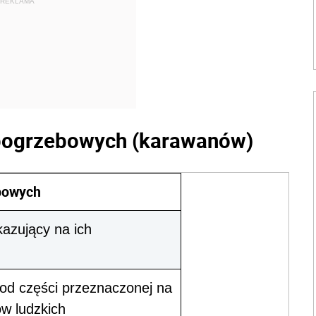
REKLAMA
pogrzebowych (karawanów)
bowych
azujący na ich
 od części przeznaczonej na
w ludzkich