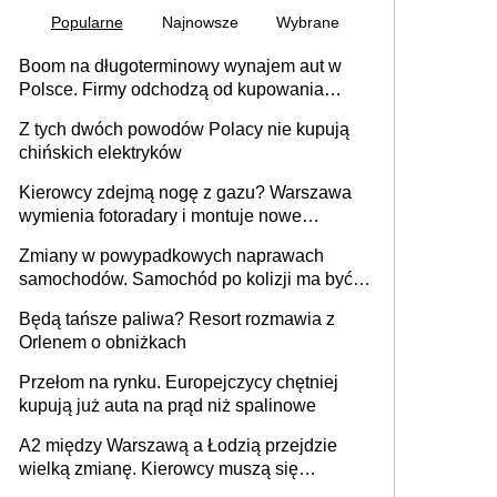
Popularne
Najnowsze
Wybrane
Boom na długoterminowy wynajem aut w
Polsce. Firmy odchodzą od kupowania
samochodów
Z tych dwóch powodów Polacy nie kupują
chińskich elektryków
Kierowcy zdejmą nogę z gazu? Warszawa
wymienia fotoradary i montuje nowe
urządzenia
Zmiany w powypadkowych naprawach
samochodów. Samochód po kolizji ma być
przywrócony do stanu zgodnego z
Będą tańsze paliwa? Resort rozmawia z
technologią producenta
Orlenem o obniżkach
Przełom na rynku. Europejczycy chętniej
kupują już auta na prąd niż spalinowe
A2 między Warszawą a Łodzią przejdzie
wielką zmianę. Kierowcy muszą się
przygotować