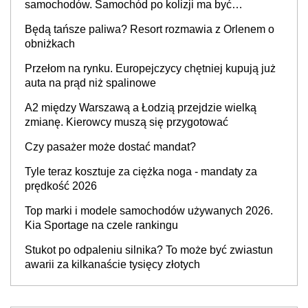
samochodów. Samochód po kolizji ma być
przywrócony do stanu zgodnego z technologią
Będą tańsze paliwa? Resort rozmawia z Orlenem o
producenta
obniżkach
Przełom na rynku. Europejczycy chętniej kupują już
auta na prąd niż spalinowe
A2 między Warszawą a Łodzią przejdzie wielką
zmianę. Kierowcy muszą się przygotować
Czy pasażer może dostać mandat?
Tyle teraz kosztuje za ciężka noga - mandaty za
prędkość 2026
Top marki i modele samochodów używanych 2026.
Kia Sportage na czele rankingu
Stukot po odpaleniu silnika? To może być zwiastun
awarii za kilkanaście tysięcy złotych