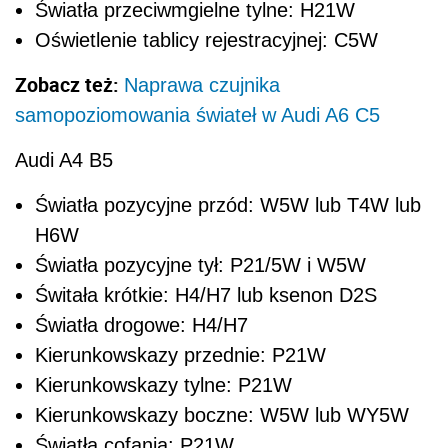
Światła przeciwmgielne tylne: H21W
Oświetlenie tablicy rejestracyjnej: C5W
Zobacz też:
Naprawa czujnika
samopoziomowania świateł w Audi A6 C5
Audi A4 B5
Światła pozycyjne przód: W5W lub T4W lub
H6W
Światła pozycyjne tył: P21/5W i W5W
Świtała krótkie: H4/H7 lub ksenon D2S
Światła drogowe: H4/H7
Kierunkowskazy przednie: P21W
Kierunkowskazy tylne: P21W
Kierunkowskazy boczne: W5W lub WY5W
Światła cofania: P21W