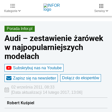
Kategorie
Serwisy
Porada Infor.pl
Audi – zestawienie żarówek
w najpopularniejszych
modelach
Subskrybuj nas na Youtube
Dołącz do ekspertów
Zapisz się na newsletter
02 września 2011, 08:33
[Data aktualizacji 14 lutego 2017, 13:06]
Robert Kuśpiel