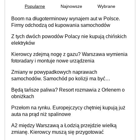
Popularne
Najnowsze
Wybrane
Boom na długoterminowy wynajem aut w Polsce.
Firmy odchodzą od kupowania samochodów
Z tych dwóch powodów Polacy nie kupują chińskich
elektryków
Kierowcy zdejmą nogę z gazu? Warszawa wymienia
fotoradary i montuje nowe urządzenia
Zmiany w powypadkowych naprawach
samochodów. Samochód po kolizji ma być
przywrócony do stanu zgodnego z technologią
Będą tańsze paliwa? Resort rozmawia z Orlenem o
producenta
obniżkach
Przełom na rynku. Europejczycy chętniej kupują już
auta na prąd niż spalinowe
A2 między Warszawą a Łodzią przejdzie wielką
zmianę. Kierowcy muszą się przygotować