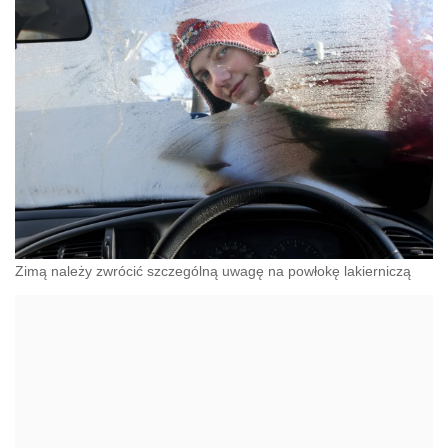
Zimą należy zwrócić szczególną uwagę na powłokę lakierniczą