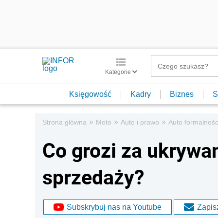
Kategorie
Księgowość
Kadry
Biznes
S
»
»
»
Strona główna
Moto
Auto i prawo
Auto formalnośc
Co grozi za ukrywa
sprzedaży?
Subskrybuj nas na Youtube
Zapisz