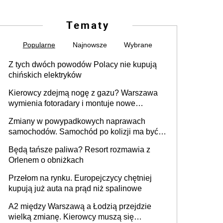
Tematy
Popularne
Najnowsze
Wybrane
Z tych dwóch powodów Polacy nie kupują
chińskich elektryków
Kierowcy zdejmą nogę z gazu? Warszawa
wymienia fotoradary i montuje nowe
urządzenia
Zmiany w powypadkowych naprawach
samochodów. Samochód po kolizji ma być
przywrócony do stanu zgodnego z
Będą tańsze paliwa? Resort rozmawia z
technologią producenta
Orlenem o obniżkach
Przełom na rynku. Europejczycy chętniej
kupują już auta na prąd niż spalinowe
A2 między Warszawą a Łodzią przejdzie
wielką zmianę. Kierowcy muszą się