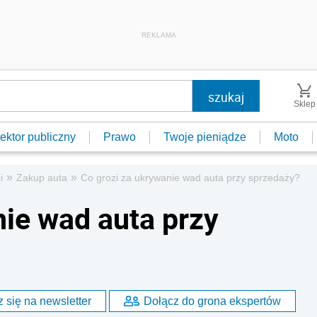
REKLAMA
Sklep
ektor publiczny
Prawo
Twoje pieniądze
Moto
»
»
i
Zakup auta
Co grozi za ukrywanie wad auta przy sprzedaży?
nie wad auta przy
 się na newsletter
Dołącz do grona ekspertów